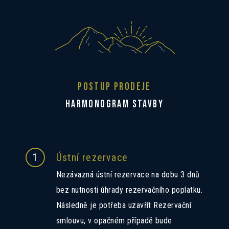
Mám zájem o dotovanou hypotéku 2,89%
Mám zájem o dotovanou hypotéku 2,89%
Mám zájem o investiční nabídku 10,52%
Mám zájem o investiční nabídku 10,52%
POSTUP PRODEJE
HARMONOGRAM STAVBY
Preferovaný jazyk
Preferovaný jazyk
Česky
Česky
Slovensky
Slovensky
Polski
Polski
English
English
1
Ústní rezervace
Souhlas se zpracováním osobních
Souhlasím se zasíláním informací
Souhlasím se zasíláním informací
údajů
Informace o zpracování
Informace o zpracování
osobních údajů
osobních údajů
.
.
Nezávazná ústní rezervace na dobu 3 dnů
bez nutnosti úhrady rezervačního poplatku.
Následně je potřeba uzavřít Rezervační
smlouvu, v opačném případě bude