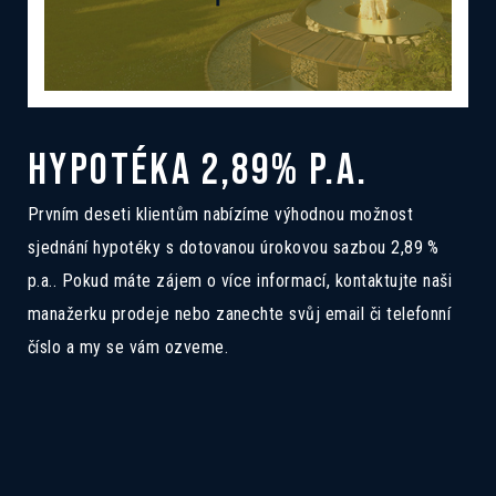
HYPOTÉKA 2,89% P.A.
Prvním deseti klientům nabízíme výhodnou možnost
Zanechte nám své kontaktní informace a
Zanechte nám své kontaktní informace a
sjednání hypotéky s dotovanou úrokovou sazbou 2,89 %
naši prodejci se vám ozvou zpět s
naši prodejci se vám ozvou zpět s
p.a.. Pokud máte zájem o více informací, kontaktujte naši
detailními informacemi.
detailními informacemi.
manažerku prodeje nebo zanechte svůj email či telefonní
číslo a my se vám ozveme.