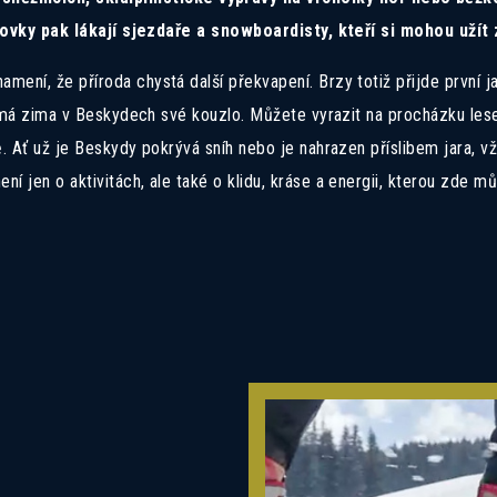
vky pak lákají sjezdaře a snowboardisty, kteří si mohou užít
namení, že příroda chystá další překvapení. Brzy totiž přijde první ja
h má zima v Beskydech své kouzlo. Můžete vyrazit na procházku le
ně. Ať už je Beskydy pokrývá sníh nebo je nahrazen příslibem jara, v
ní jen o aktivitách, ale také o klidu, kráse a energii, kterou zde m
anechte nám své kontaktní informace a naši prodej
se vám ozvou zpět s detailními informacemi.