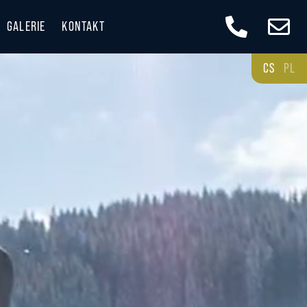
GALERIE
KONTAKT
CS
PL
 A DOSTUPNOST
E KRÁSNÉ BESKYDY
ESKYDECH