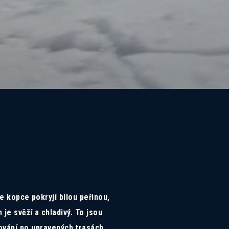
e kopce pokryjí bílou peřinou,
je svěží a chladivý. To jsou
kování po upravených trasách.