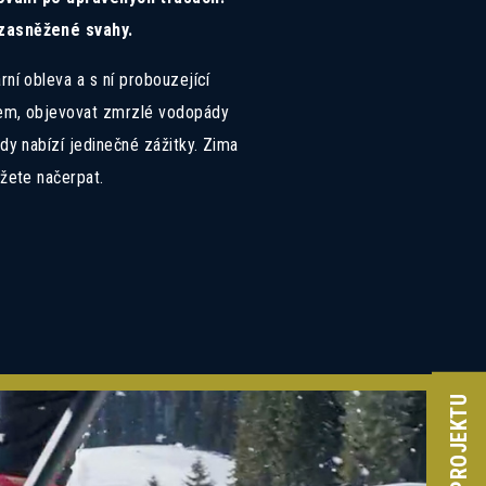
 zasněžené svahy.
rní obleva a s ní probouzející
sem, objevovat zmrzlé vodopády
ždy nabízí jedinečné zážitky. Zima
ůžete načerpat.
ci