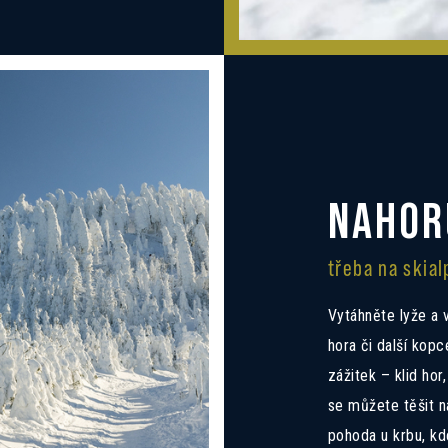
NAHOR
třeba na skia
Vytáhněte lyže a 
hora či další kopc
zážitek – klid ho
se můžete těšit 
pohoda u krbu, kd