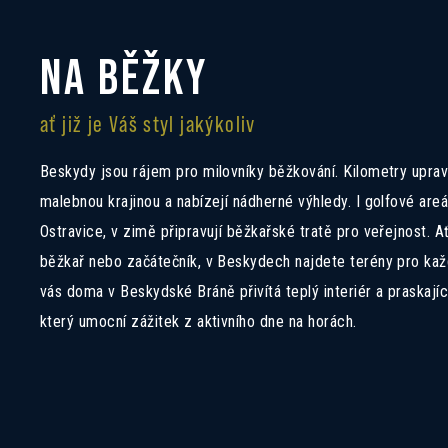
NA BĚŽKY
ať již je Váš styl jakýkoliv
Beskydy jsou rájem pro milovníky běžkování. Kilometry upra
malebnou krajinou a nabízejí nádherné výhledy. I golfové areá
Ostravice, v zimě připravují běžkařské tratě pro veřejnost. A
běžkař nebo začátečník, v Beskydech najdete terény pro kaž
vás doma v Beskydské Bráně přivítá teplý interiér a praskajíc
který umocní zážitek z aktivního dne na horách.