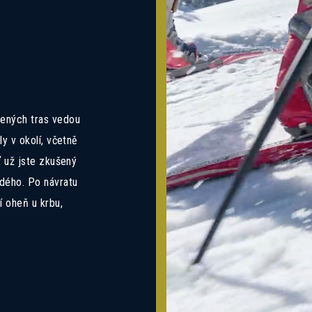
Mám zájem o dotovanou hypotéku 2,89%
Mám zájem o investiční nabídku 10,52%
Preferovaný jazyk
Česky
Slovensky
Polski
English
vených tras vedou
ly v okolí, včetně
Souhlasím se zasíláním informací
Souhlas se zpracováním osobních
Informace o zpracování
osobních údajů
.
údajů
ť už jste zkušený
dého. Po návratu
í oheň u krbu,