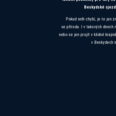
Beskydské sjezdo
Pokud sníh chybí, je to jen z
se příroda. I v takových dnec
nebo se jen projít v klidné kraji
v Beskydech ne
Z