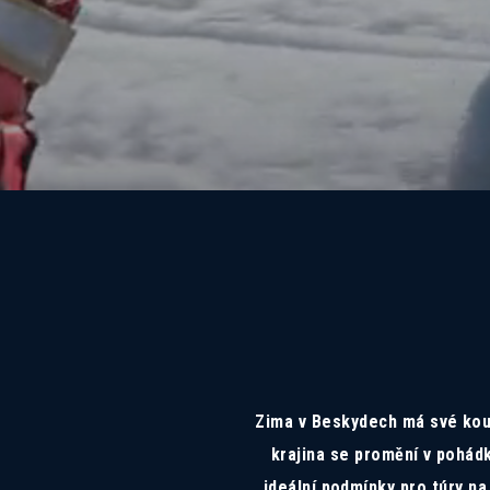
Zima v Beskydech má své kouzl
krajina se promění v pohádk
ideální podmínky pro túry na