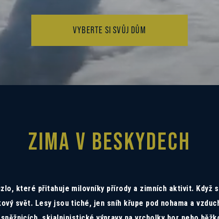
VYBERTE SI SVŮJ DŮM
ZIMA V BESKYDECH
o, které přitahuje milovníky přírody a zimních aktivit. Když s
ový svět. Lesy jsou tiché, jen sníh křupe pod nohama a vzduch 
 sněžnicích, skialpinistické výpravy na vrcholky hor nebo běž