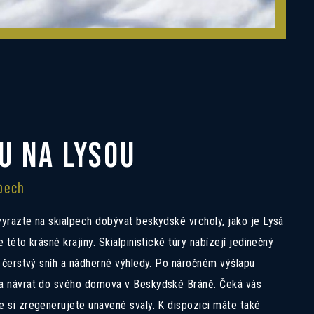
U NA LYSOU
lpech
vyrazte na skialpech dobývat beskydské vrcholy, jako je Lysá
e této krásné krajiny. Skialpinistické túry nabízejí jedinečný
r, čerstvý sníh a nádherné výhledy. Po náročném výšlapu
na návrat do svého domova v Beskydské Bráně. Čeká vás
e si zregenerujete unavené svaly. K dispozici máte také