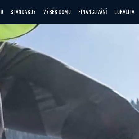
OD
STANDARDY
VÝBĚR DOMU
FINANCOVÁNÍ
LOKALITA
LOKALITA
OBJEVUJT
ZIMA V B