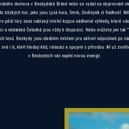
druhého domova v Beskydské Bráně nebo se vydat na objevování okoln
o blízkých hor, jako jsou Lysá hora, Smrk, Ondřejník či Radhošť. Mi
 Pro pěší túry zase nabízejí místní kopce nádherné výhledy, které vá
vici a nedaleká Čeladná jsou vždy k dispozici. Nebo můžete jen tak 
ích lesů. Beskydy jsou ideálním místem pro aktivní odpočinek po 
vé i ti, kteří hledají klid, relaxaci a spojení s přírodou. Ať už zvolí
anechte nám své kontaktní informace a naši prodej
v Beskydech vás naplní novou energií.
se vám ozvou zpět s detailními informacemi.