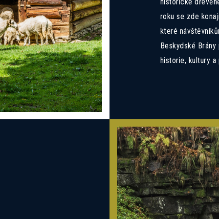
historické dřevěn
roku se zde konají
které návštěvníkům
Beskydské Brány p
historie, kultury a