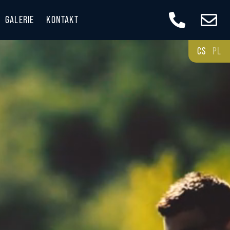
GALERIE
KONTAKT
CS
PL
 A DOSTUPNOST
E KRÁSNÉ BESKYDY
ESKYDECH