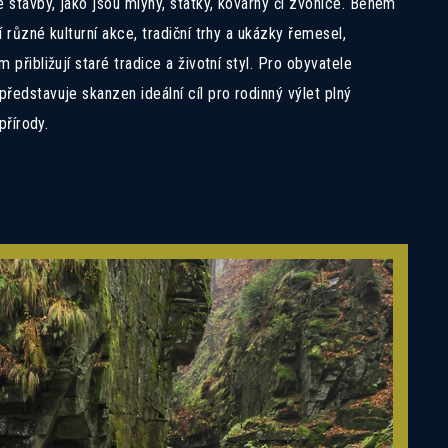
é stavby, jako jsou mlýny, statky, kovárny či zvonice. Během
 různé kulturní akce, tradiční trhy a ukázky řemesel,
 přibližují staré tradice a životní styl. Pro obyvatele
ředstavuje skanzen ideální cíl pro rodinný výlet plný
 přírody.