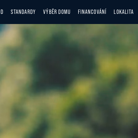
OD
STANDARDY
VÝBĚR DOMU
FINANCOVÁNÍ
LOKALITA
LOKALITA
OBJEVUJT
ZIMA V B