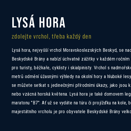
LYSÁ HORA
zdolejte vrchol, třeba každý den
Lysá hora, nejvyšší vrchol Moravskoslezských Beskyd, se nac
Beskydské Brány a nabízí úchvatné zážitky v každém ročním
pro turisty, běžkaře, cyklisty i skialpinisty. Vrchol s nadmoř
metrů odmění úžasnými výhledy na okolní hory a hluboké lesy
se můžete setkat s jedinečnými přírodními úkazy, jako jsou
nebo vzácná horská květena. Lysá hora je také domovem leg
maratonu "B7". Ať už se vydáte na túru či projížďku na kole, 
majestátního vrcholu je pro obyvatele Beskydské Brány velk