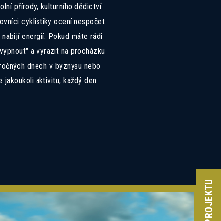
í přírody, kulturního dědictví
lovníci cyklistiky ocení nespočet
s nabijí energií. Pokud máte rádi
"vypnout" a vyrazit na procházku
náročných dnech v byznysu nebo
te jakoukoli aktivitu, každý den
ci