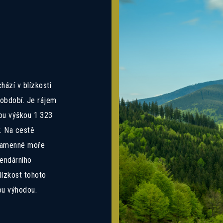
Mám zájem o dotovanou hypotéku 2,89%
Mám zájem o investiční nabídku 10,52%
Preferovaný jazyk
Česky
Slovensky
Polski
English
hází v blízkosti
 období. Je rájem
Souhlasím se zasíláním informací
Souhlas se zpracováním osobních
Informace o zpracování
osobních údajů
.
údajů
skou výškou 1 323
. Na cestě
 kamenné moře
endárního
blízkost tohoto
ou výhodou.