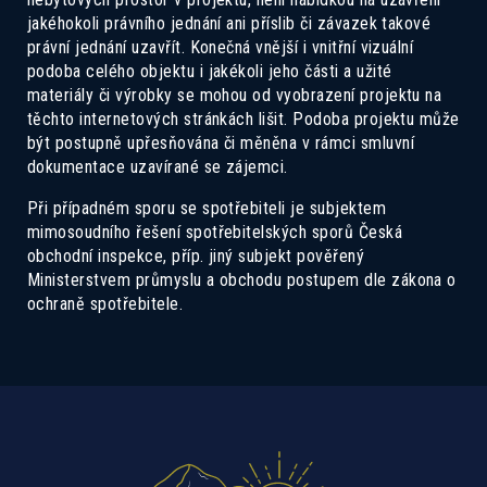
jakéhokoli právního jednání ani příslib či závazek takové
právní jednání uzavřít. Konečná vnější i vnitřní vizuální
podoba celého objektu i jakékoli jeho části a užité
materiály či výrobky se mohou od vyobrazení projektu na
těchto internetových stránkách lišit. Podoba projektu může
Zanechte nám své kontaktní informace a
být postupně upřesňována či měněna v rámci smluvní
dokumentace uzavírané se zájemci.
naši prodejci se vám ozvou zpět s
detailními informacemi.
Při případném sporu se spotřebiteli je subjektem
mimosoudního řešení spotřebitelských sporů Česká
obchodní inspekce, příp. jiný subjekt pověřený
Ministerstvem průmyslu a obchodu postupem dle zákona o
ochraně spotřebitele.