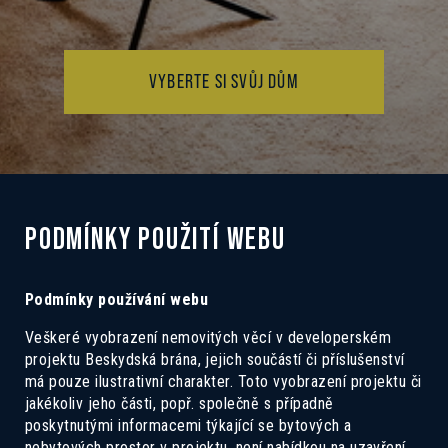
VYBERTE SI SVŮJ DŮM
PODMÍNKY POUŽITÍ WEBU
Podmínky používání webu
Veškeré vyobrazení nemovitých věcí v developerském
projektu Beskydská brána, jejich součástí či příslušenství
má pouze ilustrativní charakter. Toto vyobrazení projektu či
jakékoliv jeho části, popř. společně s případně
poskytnutými informacemi týkající se bytových a
nebytových prostor v projektu, není nabídkou na uzavření