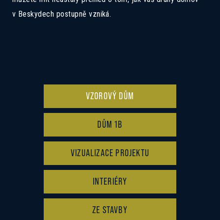
v Beskydech postupně vzniká.
VZOROVÝ DŮM
DŮM 1B
VIZUALIZACE PROJEKTU
INTERIÉRY
ZE STAVBY