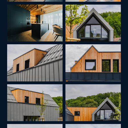
Zanechte nám své kontaktní informace a
naši prodejci se vám ozvou zpět s
detailními informacemi.
Mám zájem o dotovanou hypotéku 2,89%
Mám zájem o investiční nabídku 10,52%