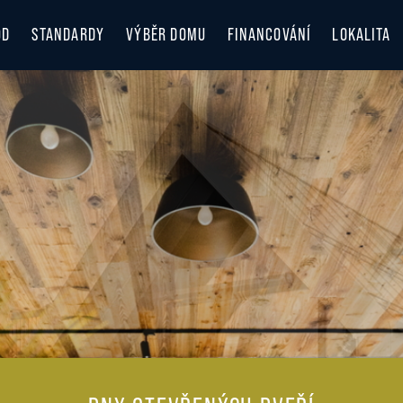
OD
STANDARDY
VÝBĚR DOMU
FINANCOVÁNÍ
LOKALITA
LOKALITA
OBJEVUJT
ZIMA V B
anechte nám své kontaktní informace a naši prodej
se vám ozvou zpět s detailními informacemi.