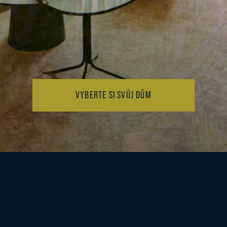
VYBERTE SI SVŮJ DŮM
Copyright © 2026 S-O-D Holding s.r.o.
Všechna práva vyhrazena.
ínky použití webu
|
Ochrana osobních údajů
|
Zásady používání co