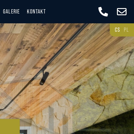
GALERIE
KONTAKT
CS
PL
 A DOSTUPNOST
E KRÁSNÉ BESKYDY
ESKYDECH
ci