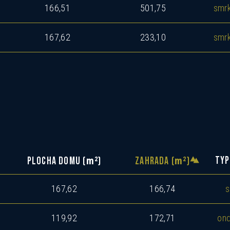
166,51
501,75
smr
Mám zájem o dotovanou hypotéku 2,89%
Mám zájem o investiční nabídku 10,52%
167,62
233,10
smr
Preferovaný jazyk
Česky
Slovensky
Polski
English
Souhlasím se zasíláním informací
Souhlas se zpracováním osobních
Informace o zpracování
osobních údajů
.
údajů
m
m
2
2
TYP
PLOCHA DOMU (
)
ZAHRADA (
)
167,62
166,74
s
119,92
172,71
ond