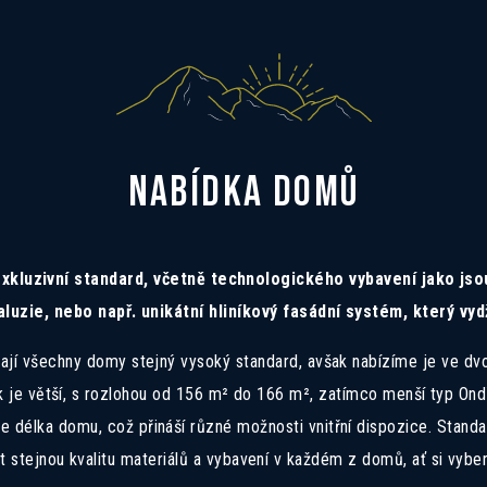
NABÍDKA DOMŮ
xkluzivní standard, včetně technologického vybavení jako jsou
aluzie, nebo např. unikátní hliníkový fasádní systém, který v
ají všechny domy stejný vysoký standard, avšak nabízíme je ve dv
 je větší, s rozlohou od 156 m² do 166 m², zatímco menší typ Ondř
e délka domu, což přináší různé možnosti vnitřní dispozice. Standa
 stejnou kvalitu materiálů a vybavení v každém z domů, ať si vybere