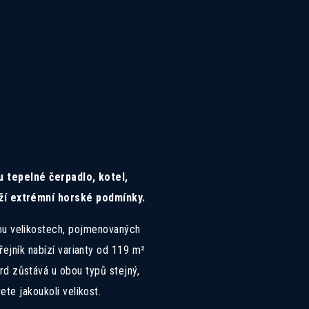
 tepelné čerpadlo, kotel,
ydží extrémní horské podmínky.
ou velikostech, pojmenovaných
ejník nabízí varianty od 119 m²
rd zůstává u obou typů stejný,
te jakoukoli velikost.