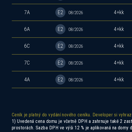
7A
E2
4+kk
08/2026
6A
E2
4+kk
08/2026
6C
E2
4+kk
08/2026
7C
E2
4+kk
08/2026
4A
E2
4+kk
08/2026
Ceník je platný do vydání nového ceníku. Developer si vyhra
1) Uvedená cena domu je včetně DPH a zahrnuje také 2 zastře
prostorách. Sazba DPH ve výši 12 % je aplikovaná na domy