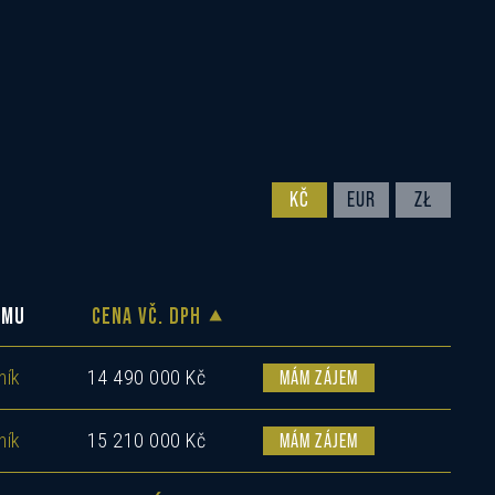
KČ
EUR
ZŁ
OMU
CENA VČ. DPH
ník
14 490 000 Kč
MÁM ZÁJEM
ník
15 210 000 Kč
MÁM ZÁJEM