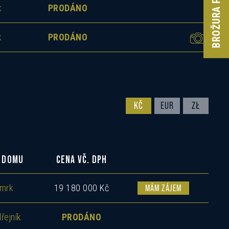
BROŽURA PROJEKTU
k
PRODÁNO
k
PRODÁNO
KČ
EUR
ZŁ
 DOMU
CENA VČ. DPH
mrk
19 180 000 Kč
MÁM ZÁJEM
řejník
PRODÁNO