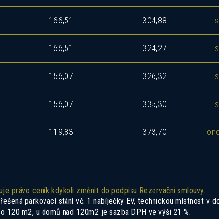
166,51
304,88
s
166,51
324,27
s
156,07
326,32
s
156,07
335,30
s
119,83
373,70
ond
zuje právo ceník kdykoli změnit do podpisu Rezervační smlouvy.
šená parkovací stání vč. 1 nabíječky EV, technickou místnost v do
 do 120 m2, u domů nad 120m2 je sazba DPH ve výši 21 %.