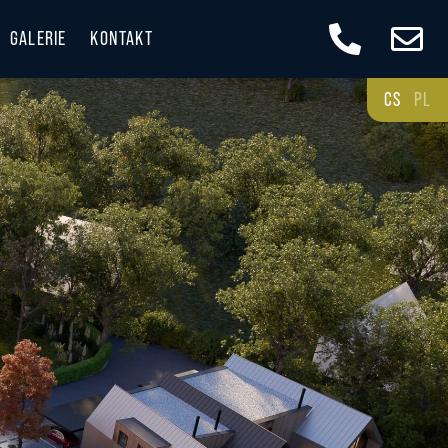
GALERIE
KONTAKT
CS
PL
 A DOSTUPNOST
E KRÁSNÉ BESKYDY
ESKYDECH