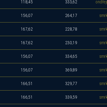
118,45
333,62
ondřej
156,07
264,17
smr
167,62
228,78
smr
167,62
230,19
smr
okud Vás zajímá tento dům, ozvěte se nám a rádi V
seznámíme se všemi možnostmi.
156,07
334,65
smr
156,07
369,89
smr
166,51
329,77
smr
166,51
339,59
smr