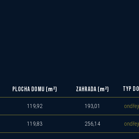
m
m
2
2
TYP D
PLOCHA DOMU (
)
ZAHRADA (
)
119,92
193,01
ondřej
119,83
256,14
ondřej