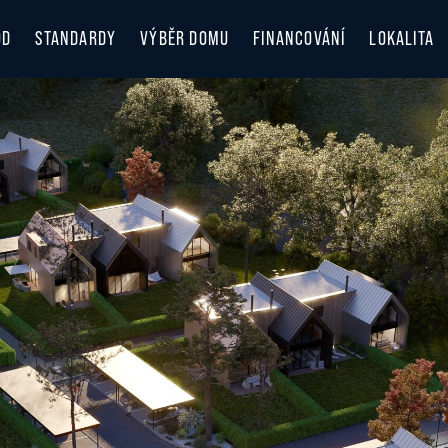
OD
STANDARDY
VÝBĚR DOMU
FINANCOVÁNÍ
LOKALITA
LOKALITA
OBJEVUJT
ZIMA V B