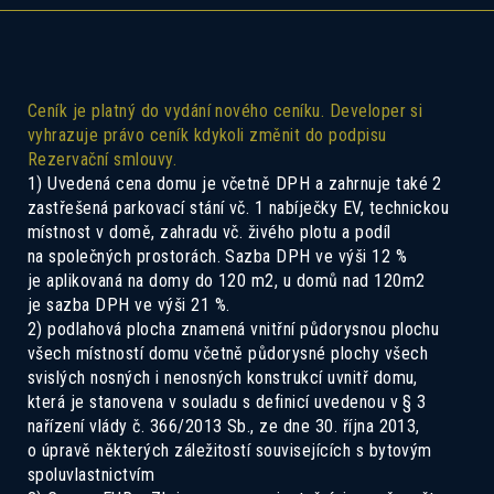
Ceník je platný do vydání nového ceníku. Developer si
vyhrazuje právo ceník kdykoli změnit do podpisu
Rezervační smlouvy.
1) Uvedená cena domu je včetně DPH a zahrnuje také 2
zastřešená parkovací stání vč. 1 nabíječky EV, technickou
Pokud Vás zajímá tento dům, ozvěte se
místnost v domě, zahradu vč. živého plotu a podíl
nám a rádi Vás seznámíme se všemi
na společných prostorách. Sazba DPH ve výši 12 %
je aplikovaná na domy do 120 m2, u domů nad 120m2
možnostmi.
je sazba DPH ve výši 21 %.
2) podlahová plocha znamená vnitřní půdorysnou plochu
všech místností domu včetně půdorysné plochy všech
svislých nosných i nenosných konstrukcí uvnitř domu,
která je stanovena v souladu s definicí uvedenou v § 3
nařízení vlády č. 366/2013 Sb., ze dne 30. října 2013,
o úpravě některých záležitostí souvisejících s bytovým
spoluvlastnictvím