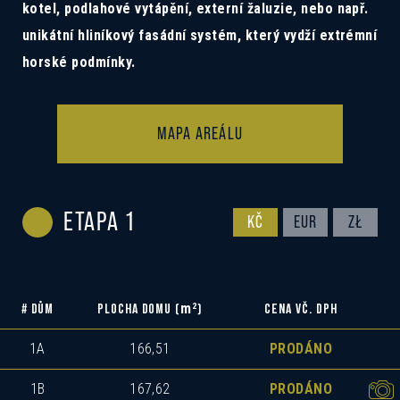
kotel, podlahové vytápění, externí žaluzie, nebo např.
unikátní hliníkový fasádní systém, který vydží extrémní
horské podmínky.
MAPA AREÁLU
ETAPA 1
KČ
EUR
ZŁ
m
2
# DŮM
PLOCHA DOMU (
)
CENA VČ. DPH
1A
166,51
PRODÁNO
1B
167,62
PRODÁNO