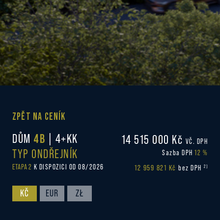
ZPĚT NA CENÍK
DŮM
4B
| 4+KK
14 515 000 Kč
VČ. DPH
TYP ONDŘEJNÍK
Sazba DPH
12 %
ETAPA 2
K DISPOZICI OD 08/2026
12 959 821 Kč
2)
bez DPH
KČ
EUR
ZŁ