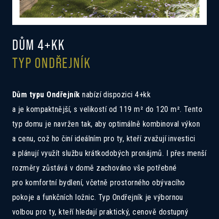
DŮM 4+KK
TYP ONDŘEJNÍK
Dům typu Ondřejník
nabízí dispozici 4+kk
a je kompaktnější, s velikostí od 119 m² do 120 m². Tento
typ domu je navržen tak, aby optimálně kombinoval výkon
a cenu, což ho činí ideálním pro ty, kteří zvažují investici
a plánují využít službu krátkodobých pronájmů. I přes menší
rozměry zůstává v domě zachováno vše potřebné
pro komfortní bydlení, včetně prostorného obývacího
pokoje a funkčních ložnic. Typ Ondřejník je výbornou
volbou pro ty, kteří hledají praktický, cenově dostupný