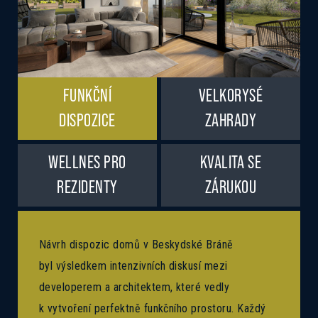
FUNKČNÍ
VELKORYSÉ
DISPOZICE
ZAHRADY
WELLNES PRO
KVALITA SE
REZIDENTY
ZÁRUKOU
Návrh dispozic domů v Beskydské Bráně
byl výsledkem intenzivních diskusí mezi
developerem a architektem, které vedly
k vytvoření perfektně funkčního prostoru. Každý