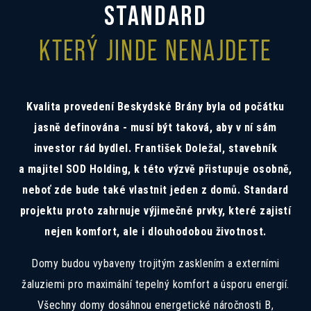
Mám zájem o investiční nabídku 10,52%
STANDARD
Preferovaný jazyk
KTERÝ JINDE NENAJDETE
Česky
Slovensky
Polski
English
Souhlas se zpracováním osobních
Kvalita provedení Beskydské Brány byla od počátku
Souhlasím se zasíláním informací
údajů
Informace o zpracování
osobních údajů
.
jasně definována - musí být taková, aby v ní sám
investor rád bydlel. František Doležal, stavebník
a majitel SOD Holding, k této výzvě přistupuje osobně,
neboť zde bude také vlastnit jeden z domů. Standard
projektu proto zahrnuje výjimečné prvky, které zajistí
nejen komfort, ale i dlouhodobou životnost.
Domy budou vybaveny trojitým zasklením a externími
žaluziemi pro maximální tepelný komfort a úsporu energií.
Všechny domy dosáhnou energetické náročnosti B,