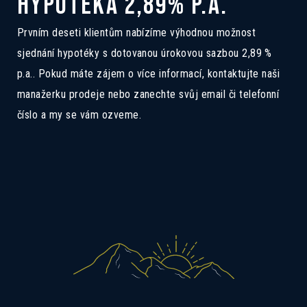
HYPOTÉKA 2,89% P.A.
4B
Pokud Vás zajímá tento dům, ozvěte se
Prvním deseti klientům nabízíme výhodnou možnost
nám a rádi Vás seznámíme se všemi
sjednání hypotéky s dotovanou úrokovou sazbou 2,89 %
možnostmi.
p.a.. Pokud máte zájem o více informací, kontaktujte naši
manažerku prodeje nebo zanechte svůj email či telefonní
číslo a my se vám ozveme.
Mám zájem o dotovanou hypotéku 2,89%