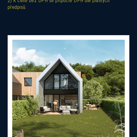
2) K ceně bez DPH se připočte DPH dle platných
předpisů.