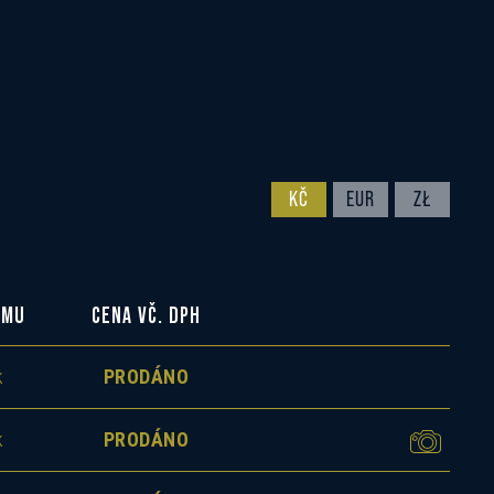
KČ
EUR
ZŁ
OMU
CENA VČ. DPH
k
PRODÁNO
k
PRODÁNO