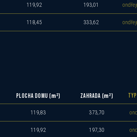
119,92
193,01
ondřej
Mám zájem o dotovanou hypotéku 2,89%
Mám zájem o investiční nabídku 10,52%
118,45
333,62
ondřej
Preferovaný jazyk
Česky
Slovensky
Polski
English
Souhlasím se zasíláním informací
Souhlas se zpracováním osobních
Informace o zpracování
osobních údajů
.
údajů
m
m
2
2
TYP
PLOCHA DOMU (
)
ZAHRADA (
)
119,83
373,70
ond
119,92
197,30
ond