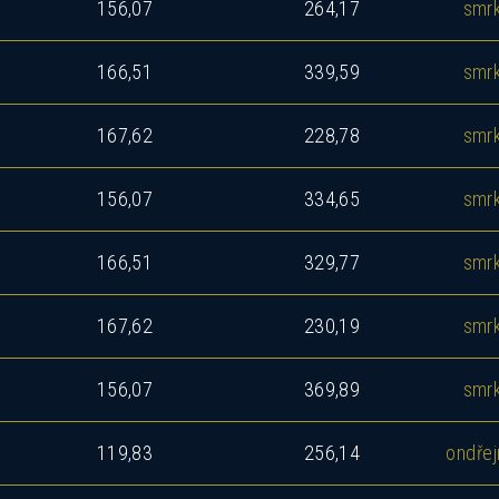
156,07
264,17
smr
166,51
339,59
smr
167,62
228,78
smr
156,07
334,65
smr
okud Vás zajímá tento dům, ozvěte se nám a rádi V
seznámíme se všemi možnostmi.
166,51
329,77
smr
167,62
230,19
smr
156,07
369,89
smr
119,83
256,14
ondřej