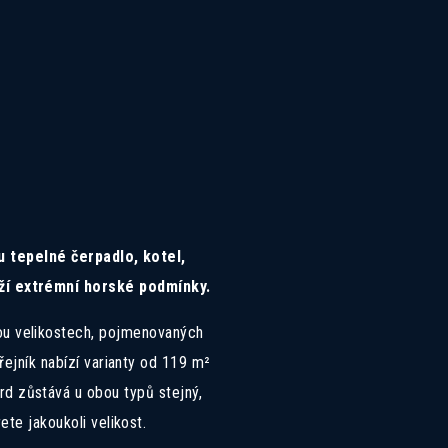
 tepelné čerpadlo, kotel,
ydží extrémní horské podmínky.
ou velikostech, pojmenovaných
ejník nabízí varianty od 119 m²
rd zůstává u obou typů stejný,
te jakoukoli velikost.