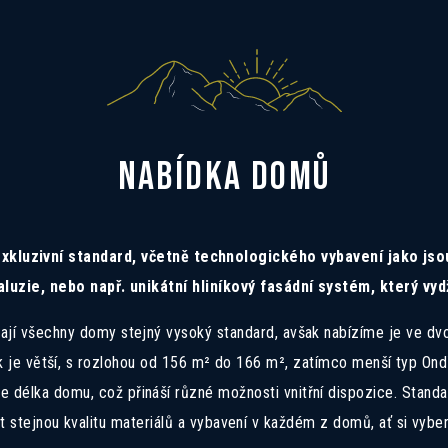
NABÍDKA DOMŮ
xkluzivní standard, včetně technologického vybavení jako jsou
aluzie, nebo např. unikátní hliníkový fasádní systém, který v
ají všechny domy stejný vysoký standard, avšak nabízíme je ve dv
 je větší, s rozlohou od 156 m² do 166 m², zatímco menší typ Ondř
e délka domu, což přináší různé možnosti vnitřní dispozice. Standa
 stejnou kvalitu materiálů a vybavení v každém z domů, ať si vybere