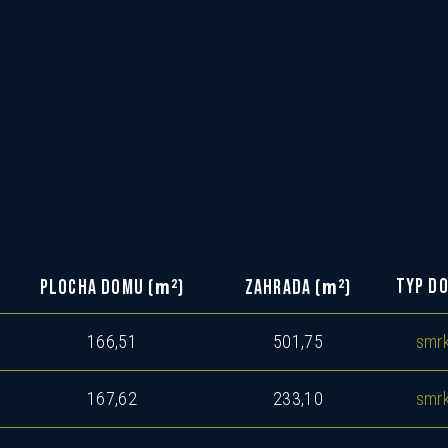
m
m
2
2
TYP D
PLOCHA DOMU (
)
ZAHRADA (
)
166,51
501,75
smr
167,62
233,10
smr