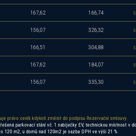
167,62
166,74
s
156,07
326,32
s
166,51
304,88
s
167,62
184,07
s
156,07
335,30
s
zuje právo ceník kdykoli změnit do podpisu Rezervační smlouvy.
šená parkovací stání vč. 1 nabíječky EV, technickou místnost v do
 do 120 m2, u domů nad 120m2 je sazba DPH ve výši 21 %.