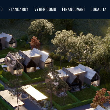
OD
STANDARDY
VÝBĚR DOMU
FINANCOVÁNÍ
LOKALITA
LOKALITA
OBJEVUJT
ZIMA V B