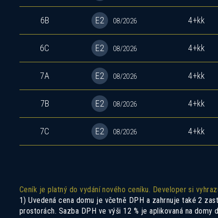
6B
E2
4+kk
08/2026
6C
E2
4+kk
08/2026
7A
E2
4+kk
08/2026
7B
E2
4+kk
08/2026
7C
E2
4+kk
08/2026
Ceník je platný do vydání nového ceníku. Developer si vyhra
1) Uvedená cena domu je včetně DPH a zahrnuje také 2 zastře
prostorách. Sazba DPH ve výši 12 % je aplikovaná na domy