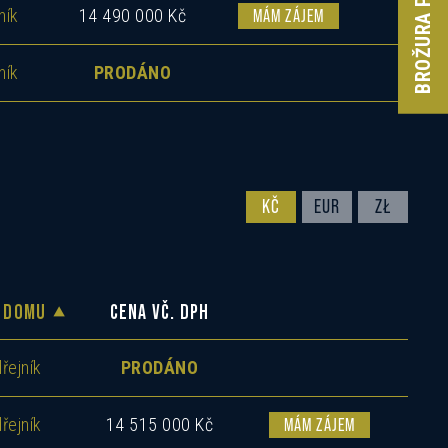
BROŽURA PROJEKTU
ník
14 490 000 Kč
MÁM ZÁJEM
ník
PRODÁNO
KČ
EUR
ZŁ
 DOMU
CENA VČ. DPH
řejník
PRODÁNO
řejník
14 515 000 Kč
MÁM ZÁJEM