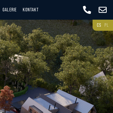
GALERIE
KONTAKT
CS
PL
 A DOSTUPNOST
E KRÁSNÉ BESKYDY
ESKYDECH