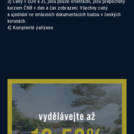
3) Ceny v EUR a ZL jsou pouze orientační, jsou přepočteny
kurzem ČNB v den a čas zobrazení. Všechny ceny
a ujednání ve smluvních dokumentacích budou v českých
korunách.
4) Komplentě zařízeno
Mám zájem o dotovanou hypotéku 2,89%
Mám zájem o investiční nabídku 10,52%
Preferovaný jazyk
Česky
Slovensky
Polski
English
Souhlas se zpracováním osobních
Souhlasím se zasíláním informací
údajů
Informace o zpracování
osobních údajů
.