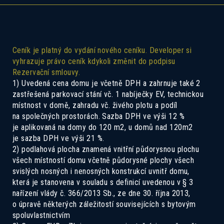
Ceník je platný do vydání nového ceníku. Developer si
vyhrazuje právo ceník kdykoli změnit do podpisu
Rezervační smlouvy.
1) Uvedená cena domu je včetně DPH a zahrnuje také 2
zastřešená parkovací stání vč. 1 nabíječky EV, technickou
Pokud Vás zajímá tento dům, ozvěte se
místnost v domě, zahradu vč. živého plotu a podíl
nám a rádi Vás seznámíme se všemi
na společných prostorách. Sazba DPH ve výši 12 %
je aplikovaná na domy do 120 m2, u domů nad 120m2
možnostmi.
je sazba DPH ve výši 21 %.
2) podlahová plocha znamená vnitřní půdorysnou plochu
všech místností domu včetně půdorysné plochy všech
svislých nosných i nenosných konstrukcí uvnitř domu,
která je stanovena v souladu s definicí uvedenou v § 3
nařízení vlády č. 366/2013 Sb., ze dne 30. října 2013,
o úpravě některých záležitostí souvisejících s bytovým
spoluvlastnictvím