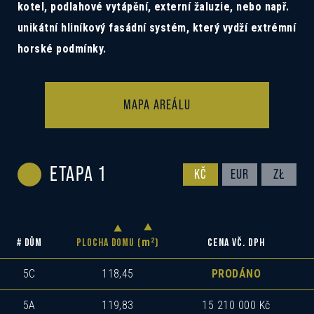
kotel, podlahové vytápění, externí žaluzie, nebo např.
unikátní hliníkový fasádní systém, který vydží extrémní
horské podmínky.
MAPA AREÁLU
ETAPA 1
KČ
EUR
ZŁ
m
2
# DŮM
PLOCHA DOMU (
)
CENA VČ. DPH
5C
118,45
PRODÁNO
5A
119,83
15 210 000 Kč