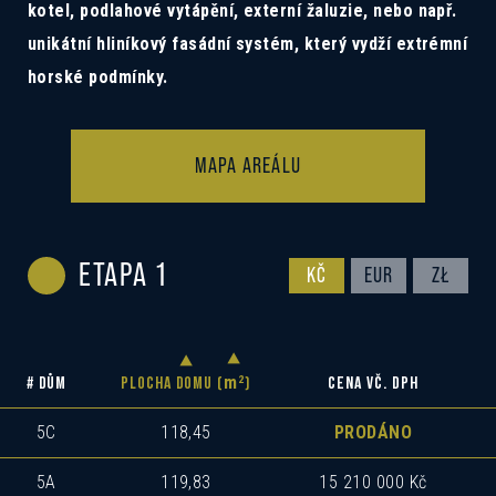
kotel, podlahové vytápění, externí žaluzie, nebo např.
unikátní hliníkový fasádní systém, který vydží extrémní
horské podmínky.
MAPA AREÁLU
ETAPA 1
KČ
EUR
ZŁ
m
2
# DŮM
PLOCHA DOMU (
)
CENA VČ. DPH
5C
118,45
PRODÁNO
5A
119,83
15 210 000 Kč