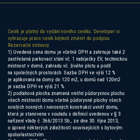
Ceník je platný do vydání nového ceníku. Developer si
vyhrazuje právo ceník kdykoli změnit do podpisu
Rezervační smlouvy.
1) Uvedená cena domu je včetně DPH a zahrnuje také 2
zastřešená parkovací stání vč. 1 nabíječky EV, technickou
Pokud Vás zajímá tento dům, ozvěte se
místnost v domě, zahradu vč. živého plotu a podíl
nám a rádi Vás seznámíme se všemi
na společných prostorách. Sazba DPH ve výši 12 %
je aplikovaná na domy do 120 m2, u domů nad 120m2
možnostmi.
je sazba DPH ve výši 21 %.
2) podlahová plocha znamená vnitřní půdorysnou plochu
všech místností domu včetně půdorysné plochy všech
svislých nosných i nenosných konstrukcí uvnitř domu,
která je stanovena v souladu s definicí uvedenou v § 3
nařízení vlády č. 366/2013 Sb., ze dne 30. října 2013,
o úpravě některých záležitostí souvisejících s bytovým
spoluvlastnictvím