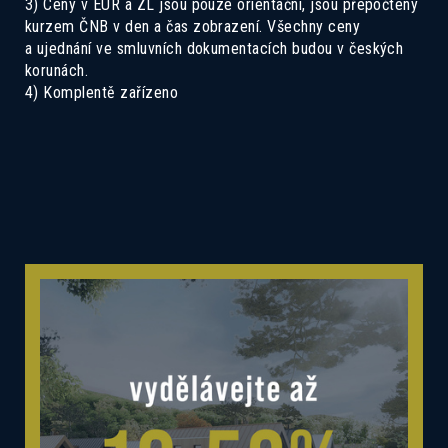
3) Ceny v EUR a ZL jsou pouze orientační, jsou přepočteny
kurzem ČNB v den a čas zobrazení. Všechny ceny
a ujednání ve smluvních dokumentacích budou v českých
korunách.
4) Komplentě zařízeno
Mám zájem o dotovanou hypotéku 2,89%
Mám zájem o investiční nabídku 10,52%
Preferovaný jazyk
Česky
Slovensky
Polski
English
Souhlas se zpracováním osobních
Souhlasím se zasíláním informací
údajů
Informace o zpracování
osobních údajů
.