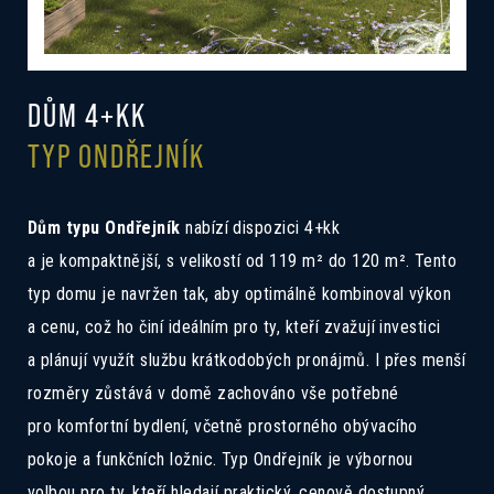
DŮM 4+KK
TYP ONDŘEJNÍK
Dům typu Ondřejník
nabízí dispozici 4+kk
a je kompaktnější, s velikostí od 119 m² do 120 m². Tento
typ domu je navržen tak, aby optimálně kombinoval výkon
a cenu, což ho činí ideálním pro ty, kteří zvažují investici
a plánují využít službu krátkodobých pronájmů. I přes menší
rozměry zůstává v domě zachováno vše potřebné
pro komfortní bydlení, včetně prostorného obývacího
pokoje a funkčních ložnic. Typ Ondřejník je výbornou
volbou pro ty, kteří hledají praktický, cenově dostupný