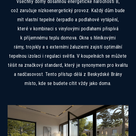
Všechny domy dosáhnou energetické náročnosti B,
což zaručuje nízkoenergetický provoz. Každý dům bude
mít vlastní tepelné čerpadlo a podlahové vytápění,
které v kombinaci s vinylovými podlahami přispívá
k příjemnému teplu domova. Okna s hliníkovými
rámy, trojskly a s externími žaluziemi zajistí optimální
tepelnou izolaci i regulaci světla. V koupelnách se můžete
těšit na značkový standard, který je synonymem pro kvalitu
a nadčasovost. Tento přístup dělá z Beskydské Brány
místo, kde se budete cítit vždy jako doma.