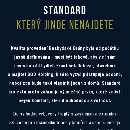
Mám zájem o investiční nabídku 10,52%
STANDARD
Preferovaný jazyk
KTERÝ JINDE NENAJDETE
Česky
Slovensky
Polski
English
Souhlas se zpracováním osobních
Souhlasím se zasíláním informací
Kvalita provedení Beskydské Brány byla od počátku
údajů
Informace o zpracování
osobních údajů
.
jasně definována - musí být taková, aby v ní sám
investor rád bydlel. František Doležal, stavebník
a majitel SOD Holding, k této výzvě přistupuje osobně,
neboť zde bude také vlastnit jeden z domů. Standard
projektu proto zahrnuje výjimečné prvky, které zajistí
nejen komfort, ale i dlouhodobou životnost.
Domy budou vybaveny trojitým zasklením a externími
žaluziemi pro maximální tepelný komfort a úsporu energií.