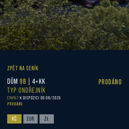
ZPĚT NA CENÍK
DŮM
9B
| 4+KK
PRODÁNO
TYP ONDŘEJNÍK
ETAPA 2
K DISPOZICI OD 08/2026
PRODÁNO
KČ
EUR
ZŁ