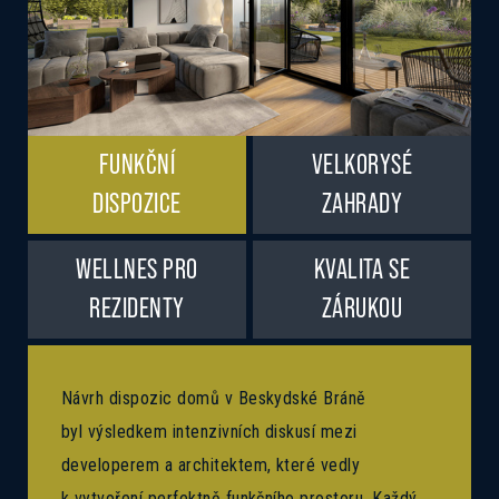
FUNKČNÍ
VELKORYSÉ
DISPOZICE
ZAHRADY
WELLNES PRO
KVALITA SE
REZIDENTY
ZÁRUKOU
Návrh dispozic domů v Beskydské Bráně
byl výsledkem intenzivních diskusí mezi
developerem a architektem, které vedly
k vytvoření perfektně funkčního prostoru. Každý