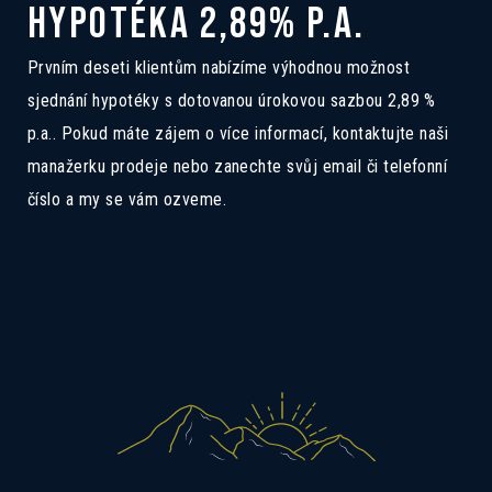
9B
HYPOTÉKA 2,89% P.A.
Pokud Vás zajímá tento dům, ozvěte se
Prvním deseti klientům nabízíme výhodnou možnost
nám a rádi Vás seznámíme se všemi
sjednání hypotéky s dotovanou úrokovou sazbou 2,89 %
možnostmi.
p.a.. Pokud máte zájem o více informací, kontaktujte naši
manažerku prodeje nebo zanechte svůj email či telefonní
číslo a my se vám ozveme.
Mám zájem o dotovanou hypotéku 2,89%