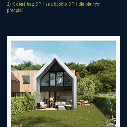
2) K ceně bez DPH se připočte DPH dle platných
předpisů.