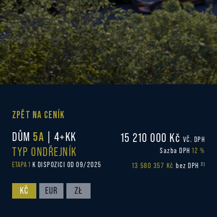
ZPĚT NA CENÍK
DŮM
5A
| 4+KK
15 210 000 Kč
VČ. DPH
TYP ONDŘEJNÍK
Sazba DPH
12 %
ETAPA 1
K DISPOZICI OD 09/2025
13 580 357 Kč
2)
bez DPH
KČ
EUR
ZŁ