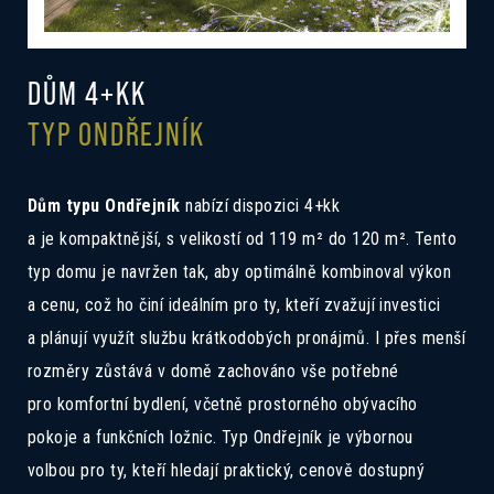
DŮM 4+KK
TYP ONDŘEJNÍK
Dům typu Ondřejník
nabízí dispozici 4+kk
a je kompaktnější, s velikostí od 119 m² do 120 m². Tento
typ domu je navržen tak, aby optimálně kombinoval výkon
a cenu, což ho činí ideálním pro ty, kteří zvažují investici
a plánují využít službu krátkodobých pronájmů. I přes menší
rozměry zůstává v domě zachováno vše potřebné
pro komfortní bydlení, včetně prostorného obývacího
pokoje a funkčních ložnic. Typ Ondřejník je výbornou
volbou pro ty, kteří hledají praktický, cenově dostupný