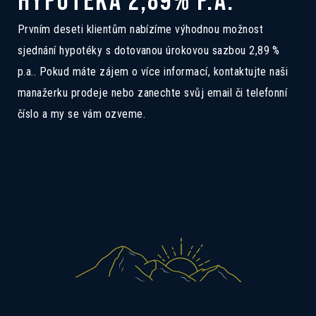
HYPOTÉKA 2,89% P.A.
5A
Pokud Vás zajímá tento dům, ozvěte se
Prvním deseti klientům nabízíme výhodnou možnost
nám a rádi Vás seznámíme se všemi
sjednání hypotéky s dotovanou úrokovou sazbou 2,89 %
možnostmi.
p.a.. Pokud máte zájem o více informací, kontaktujte naši
manažerku prodeje nebo zanechte svůj email či telefonní
číslo a my se vám ozveme.
Mám zájem o dotovanou hypotéku 2,89%