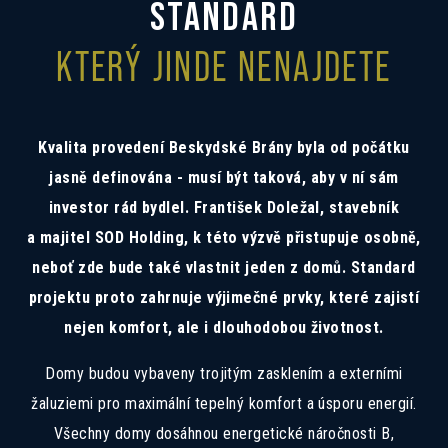
Mám zájem o investiční nabídku 10,52%
STANDARD
Preferovaný jazyk
KTERÝ JINDE NENAJDETE
Česky
Slovensky
Polski
English
Kvalita provedení Beskydské Brány byla od počátku
Souhlas se zpracováním osobních
Souhlasím se zasíláním informací
údajů
Informace o zpracování
osobních údajů
.
jasně definována - musí být taková, aby v ní sám
investor rád bydlel. František Doležal, stavebník
a majitel SOD Holding, k této výzvě přistupuje osobně,
neboť zde bude také vlastnit jeden z domů. Standard
projektu proto zahrnuje výjimečné prvky, které zajistí
nejen komfort, ale i dlouhodobou životnost.
Domy budou vybaveny trojitým zasklením a externími
žaluziemi pro maximální tepelný komfort a úsporu energií.
Všechny domy dosáhnou energetické náročnosti B,