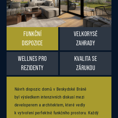
FUNKČNÍ
VELKORYSÉ
DISPOZICE
ZAHRADY
WELLNES PRO
KVALITA SE
REZIDENTY
ZÁRUKOU
Návrh dispozic domů v Beskydské Bráně
byl výsledkem intenzivních diskusí mezi
developerem a architektem, které vedly
k vytvoření perfektně funkčního prostoru. Každý