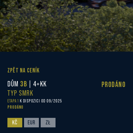
ZPĚT NA CENÍK
DŮM
3B
| 4+KK
PRODÁNO
TYP SMRK
ETAPA 1
K DISPOZICI OD 09/2025
PRODÁNO
KČ
EUR
ZŁ