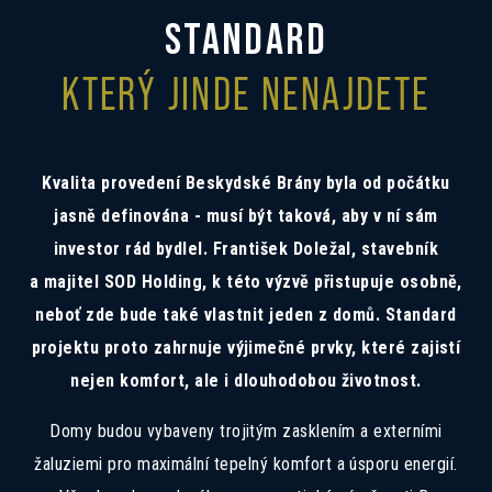
Mám zájem o investiční nabídku 10,52%
STANDARD
Preferovaný jazyk
KTERÝ JINDE NENAJDETE
Česky
Slovensky
Polski
English
Souhlas se zpracováním osobních
Souhlasím se zasíláním informací
Kvalita provedení Beskydské Brány byla od počátku
údajů
Informace o zpracování
osobních údajů
.
jasně definována - musí být taková, aby v ní sám
investor rád bydlel. František Doležal, stavebník
a majitel SOD Holding, k této výzvě přistupuje osobně,
neboť zde bude také vlastnit jeden z domů. Standard
projektu proto zahrnuje výjimečné prvky, které zajistí
nejen komfort, ale i dlouhodobou životnost.
Domy budou vybaveny trojitým zasklením a externími
žaluziemi pro maximální tepelný komfort a úsporu energií.