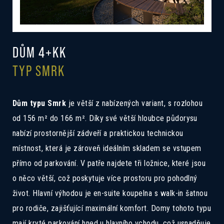
DŮM 4+KK
TYP SMRK
Dům typu Smrk
je větší z nabízených variant, s rozlohou
od 156 m² do 166 m². Díky své větší hloubce půdorysu
nabízí prostornější zádveří a praktickou technickou
místnost, která je zároveň ideálním skladem se vstupem
přímo od parkování. V patře najdete tři ložnice, které jsou
o něco větší, což poskytuje více prostoru pro pohodlný
život. Hlavní výhodou je en-suite koupelna s walk-in šatnou
pro rodiče, zajišťující maximální komfort. Domy tohoto typu
mají kryté parkování hned u hlavního vchodu, což usnadňuje