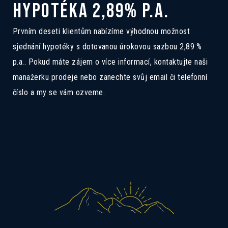
3B
HYPOTÉKA 2,89% P.A.
Pokud Vás zajímá tento dům, ozvěte se
Prvním deseti klientům nabízíme výhodnou možnost
nám a rádi Vás seznámíme se všemi
sjednání hypotéky s dotovanou úrokovou sazbou 2,89 %
možnostmi.
p.a.. Pokud máte zájem o více informací, kontaktujte naši
manažerku prodeje nebo zanechte svůj email či telefonní
číslo a my se vám ozveme.
Mám zájem o dotovanou hypotéku 2,89%