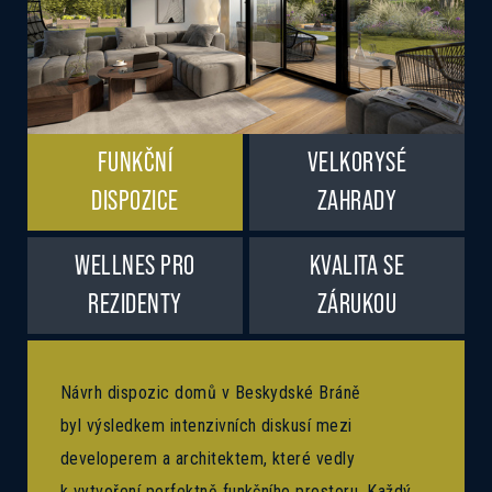
FUNKČNÍ
VELKORYSÉ
DISPOZICE
ZAHRADY
WELLNES PRO
KVALITA SE
REZIDENTY
ZÁRUKOU
Návrh dispozic domů v Beskydské Bráně
byl výsledkem intenzivních diskusí mezi
developerem a architektem, které vedly
k vytvoření perfektně funkčního prostoru. Každý