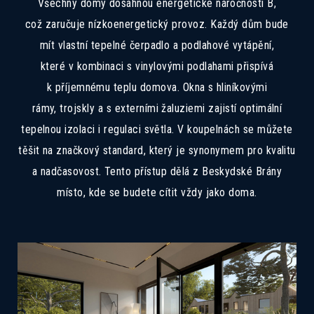
Všechny domy dosáhnou energetické náročnosti B,
což zaručuje nízkoenergetický provoz. Každý dům bude
mít vlastní tepelné čerpadlo a podlahové vytápění,
které v kombinaci s vinylovými podlahami přispívá
k příjemnému teplu domova. Okna s hliníkovými
rámy, trojskly a s externími žaluziemi zajistí optimální
tepelnou izolaci i regulaci světla. V koupelnách se můžete
těšit na značkový standard, který je synonymem pro kvalitu
a nadčasovost. Tento přístup dělá z Beskydské Brány
místo, kde se budete cítit vždy jako doma.