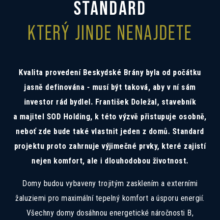
Mám zájem o investiční nabídku 10,52%
STANDARD
Preferovaný jazyk
KTERÝ JINDE NENAJDETE
Česky
Slovensky
Polski
English
Kvalita provedení Beskydské Brány byla od počátku
Souhlas se zpracováním osobních
Souhlasím se zasíláním informací
údajů
Informace o zpracování
osobních údajů
.
jasně definována - musí být taková, aby v ní sám
investor rád bydlel. František Doležal, stavebník
a majitel SOD Holding, k této výzvě přistupuje osobně,
neboť zde bude také vlastnit jeden z domů. Standard
projektu proto zahrnuje výjimečné prvky, které zajistí
nejen komfort, ale i dlouhodobou životnost.
Domy budou vybaveny trojitým zasklením a externími
žaluziemi pro maximální tepelný komfort a úsporu energií.
Všechny domy dosáhnou energetické náročnosti B,