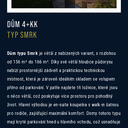
DŮM 4+KK
TYP SMRK
Dům typu Smrk
je větší z nabízených variant, s rozlohou
od 156 m² do 166 m². Díky své větší hloubce půdorysu
nabízí prostornější zádveří a praktickou technickou
místnost, která je zároveň ideálním skladem se vstupem
přímo od parkování. V patře najdete tři ložnice, které jsou
o něco větší, což poskytuje více prostoru pro pohodlný
život. Hlavní výhodou je en-suite koupelna s walk-in šatnou
pro rodiče, zajišťující maximální komfort. Domy tohoto typu
mají kryté parkování hned u hlavního vchodu, což usnadňuje