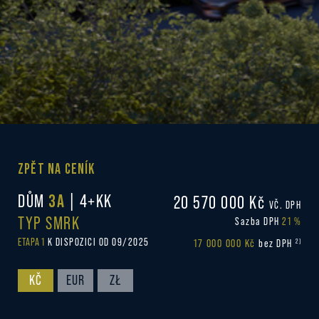
ZPĚT NA CENÍK
DŮM
3A
| 4+KK
20 570 000 Kč
VČ. DPH
TYP SMRK
Sazba DPH
21 %
ETAPA 1
K DISPOZICI OD 09/2025
17 000 000 Kč
2)
bez DPH
KČ
EUR
ZŁ