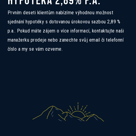
HYPOTÉKA 2,89% P.A.
3A
Pokud Vás zajímá tento dům, ozvěte se
Prvním deseti klientům nabízíme výhodnou možnost
nám a rádi Vás seznámíme se všemi
sjednání hypotéky s dotovanou úrokovou sazbou 2,89 %
možnostmi.
p.a.. Pokud máte zájem o více informací, kontaktujte naši
manažerku prodeje nebo zanechte svůj email či telefonní
číslo a my se vám ozveme.
Mám zájem o dotovanou hypotéku 2,89%