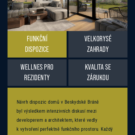
FUNKČNÍ
VELKORYSÉ
DISPOZICE
ZAHRADY
WELLNES PRO
KVALITA SE
REZIDENTY
ZÁRUKOU
Návrh dispozic domů v Beskydské Bráně
byl výsledkem intenzivních diskusí mezi
developerem a architektem, které vedly
k vytvoření perfektně funkčního prostoru. Každý