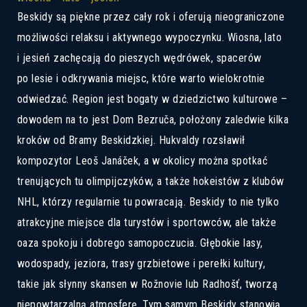
Beskidy są piękne przez cały rok i oferują nieograniczone
możliwości relaksu i aktywnego wypoczynku. Wiosna, lato
i jesień zachęcają do pieszych wędrówek, spacerów
po lesie i odkrywania miejsc, które warto wielokrotnie
odwiedzać. Region jest bogaty w dziedzictwo kulturowe –
dowodem na to jest Dom Bezruča, położony zaledwie kilka
kroków od Bramy Beskidzkiej. Hukvaldy rozsławił
kompozytor Leoš Janáček, a w okolicy można spotkać
trenujących tu olimpijczyków, a także hokeistów z klubów
NHL, którzy regularnie tu powracają. Beskidy to nie tylko
atrakcyjne miejsce dla turystów i sportowców, ale także
oaza spokoju i dobrego samopoczucia. Głębokie lasy,
wodospady, jeziora, trasy grzbietowe i perełki kultury,
takie jak słynny skansen w Rožnovie lub Radhošť, tworzą
Zostaw nam swoje dane kontaktowe, a
niepowtarzalną atmosferę. Tym samym Beskidy stanowią