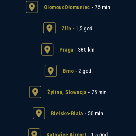
OlomoucOłomuniec
- 75 min
Zlín
- 1,5 god
Praga
- 380 km
Brno
- 2 god
Żylina, Słowacja
- 75 min
Bielsko-Biała
- 50 min
Katowice Airport
- 1,5 god