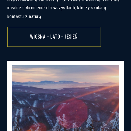
nasi przedstawiciele handlowi
idealne schronienie dla wszystkich, którzy szukają
skontaktują się z Tobą ze szczegółowymi
kontaktu z naturą.
informacjami.
WIOSNA – LATO – JESIEŃ
Jestem zainteresowany kredytem hipotecznym z dopł
Jestem zainteresowany ofertą inwestycyjną 10,52%