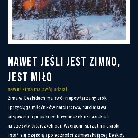
Preferowany język
czeski
słowacki
polski
angielski
Zgoda na przetwarzanie danych
Wyrażam zgodę na przesyłanie informacji
osobowych
Przetwarzanie informacji
dane osobowe
.
NAWET JEŚLI JEST ZIMNO,
JEST MIŁO
nawet zima ma swój udział
Zima w Beskidach ma swój niepowtarzalny urok
i przyciąga miłośników narciarstwa, narciarstwa
biegowego i popularnych wycieczek narciarskich
na szczyty tutejszych gór. Wyciągnij sprzęt narciarski
i stań się częścią społeczności zamieszkującej Beskidy