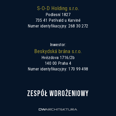
S-O-D Holding s.r.o.
Podlesní 1827
735 41 Petřvald u Karviné
Numer identyfikacyjny: 268 30 272
Inwestor:
Beskydská brána s.r.o.
Hvězdova 1716/2b
140 00 Praha 4
Numer identyfikacyjny: 170 99 498
ZESPÓŁ WDROŻENIOWY