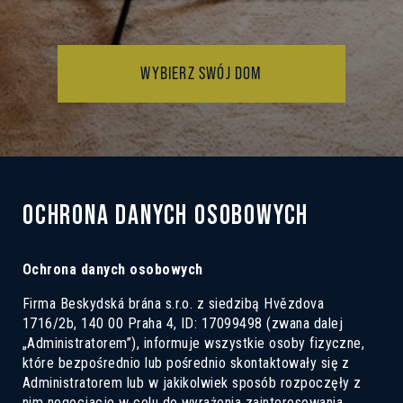
WYBIERZ SWÓJ DOM
OCHRONA DANYCH OSOBOWYCH
Ochrona danych osobowych
Firma Beskydská brána s.r.o. z siedzibą Hvězdova
1716/2b, 140 00 Praha 4, ID: 17099498 (zwana dalej
„Administratorem”), informuje wszystkie osoby fizyczne,
które bezpośrednio lub pośrednio skontaktowały się z
Administratorem lub w jakikolwiek sposób rozpoczęły z
nim negocjacje w celu do wyrażenia zainteresowania