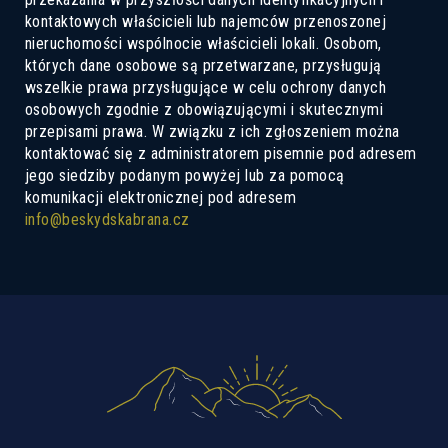
kontaktowych właścicieli lub najemców przenoszonej
nieruchomości wspólnocie właścicieli lokali. Osobom,
Jestem zainteresowany kredytem hipotecznym z dopł
których dane osobowe są przetwarzane, przysługują
Jestem zainteresowany ofertą inwestycyjną 10,52%
wszelkie prawa przysługujące w celu ochrony danych
osobowych zgodnie z obowiązującymi i skutecznymi
Preferowany język
przepisami prawa. W związku z ich zgłoszeniem można
czeski
słowacki
polski
kontaktować się z administratorem pisemnie pod adresem
angielski
jego siedziby podanym powyżej lub za pomocą
komunikacji elektronicznej pod adresem
Zgoda na przetwarzanie danych
info@beskydskabrana.cz
Wyrażam zgodę na przesyłanie informacji
osobowych
Przetwarzanie informacji
dane osobowe
.