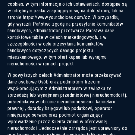
cookies, w tym informacje o ich ustawieniach, dostępne są
w odrębnym pasku znajdującym się na dole strony, lub na
stronie https://www.yourchoices.com/cz. W przypadku,
Zostaw nam swoje dane kontaktowe, a
gdy wyrazili Państwo zgodę na przesyłanie komunikatów
handlowych, administrator przetwarza Państwa dane
nasi przedstawiciele handlowi
kontaktowe także w celach marketingowych, a w
skontaktują się z Tobą ze szczegółowymi
szczególności w celu przesyłania komunikatów
handlowych dotyczących danego projektu
informacjami.
mieszkaniowego, w tym ofert kupna lub wynajmu
nieruchomości w ramach projekt.
W powyższych celach Administrator może przekazywać
dane osobowe Osób oraz podmiotom trzecim
współpracującym z Administratorem w związku ze
sprzedażą lub wynajmem przedmiotowej nieruchomości tj.
pośrednikowi w obrocie nieruchomościami, kancelarii
prawnej , doradcy księgowi lub podatkowi, operator
niniejszego serwisu oraz podmiot organizujący
wprowadzenie przez Klienta zmian w oferowanej
nieruchomości. Jednocześnie zarządca jest uprawniony do
przekazania w przyszłości danych identyfikacyjnych i