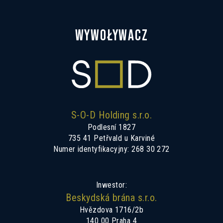
WYWOŁYWACZ
S-O-D Holding s.r.o.
Podlesní 1827
735 41 Petřvald u Karviné
Numer identyfikacyjny: 268 30 272
Inwestor:
Beskydská brána s.r.o.
Hvězdova 1716/2b
140 00 Praha 4