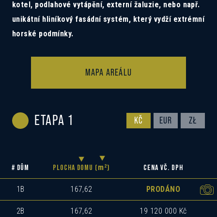
kotel, podlahové vytápění, externí žaluzie, nebo např.
unikátní hliníkový fasádní systém, který vydží extrémní
horské podmínky.
MAPA AREÁLU
ETAPA 1
KČ
EUR
ZŁ
m
2
# DŮM
PLOCHA DOMU (
)
CENA VČ. DPH
1B
167,62
PRODÁNO
2B
167,62
19 120 000 Kč