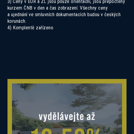
3) Ceny v EUR a ZL jsou pouze orientační, jsou přepočteny
kurzem ČNB v den a čas zobrazení. Všechny ceny
a ujednání ve smluvních dokumentacích budou v českých
korunách.
4) Komplentě zařízeno
Mám zájem o dotovanou hypotéku 2,89%
Mám zájem o investiční nabídku 10,52%
Preferovaný jazyk
Česky
Slovensky
Polski
English
Souhlas se zpracováním osobních
Souhlasím se zasíláním informací
údajů
Informace o zpracování
osobních údajů
.