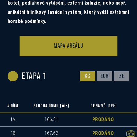
kotel, podlahové vytápění, externí žaluzie, nebo např.
unikátní hliníkový fasádní systém, který vydží extrémní
horské podmínky.
MAPA AREÁLU
ETAPA 1
KČ
EUR
ZŁ
m
2
# DŮM
PLOCHA DOMU (
)
CENA VČ. DPH
1A
166,51
PRODÁNO
1B
167,62
PRODÁNO