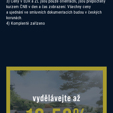
3) Ceny v EUR a ZL jsou pouze orientační, jsou přepočteny
kurzem ČNB v den a čas zobrazení. Všechny ceny
a ujednání ve smluvních dokumentacích budou v českých
korunách.
4) Komplentě zařízeno
Mám zájem o dotovanou hypotéku 2,89%
Mám zájem o investiční nabídku 10,52%
Preferovaný jazyk
Česky
Slovensky
Polski
English
Souhlas se zpracováním osobních
Souhlasím se zasíláním informací
údajů
Informace o zpracování
osobních údajů
.