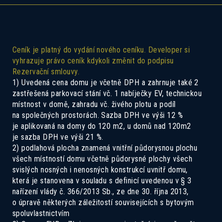
Ceník je platný do vydání nového ceníku. Developer si
vyhrazuje právo ceník kdykoli změnit do podpisu
Rezervační smlouvy.
1) Uvedená cena domu je včetně DPH a zahrnuje také 2
zastřešená parkovací stání vč. 1 nabíječky EV, technickou
Pokud Vás zajímá tento dům, ozvěte se
místnost v domě, zahradu vč. živého plotu a podíl
nám a rádi Vás seznámíme se všemi
na společných prostorách. Sazba DPH ve výši 12 %
je aplikovaná na domy do 120 m2, u domů nad 120m2
možnostmi.
je sazba DPH ve výši 21 %.
2) podlahová plocha znamená vnitřní půdorysnou plochu
všech místností domu včetně půdorysné plochy všech
svislých nosných i nenosných konstrukcí uvnitř domu,
která je stanovena v souladu s definicí uvedenou v § 3
nařízení vlády č. 366/2013 Sb., ze dne 30. října 2013,
o úpravě některých záležitostí souvisejících s bytovým
spoluvlastnictvím