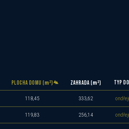
m
m
2
2
TYP D
PLOCHA DOMU (
)
ZAHRADA (
)
118,45
333,62
ondřej
119,83
256,14
ondřej