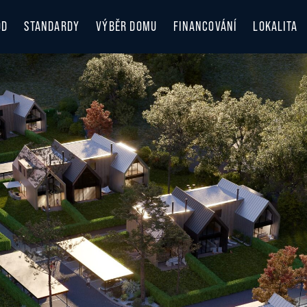
OD
STANDARDY
VÝBĚR DOMU
FINANCOVÁNÍ
LOKALITA
LOKALITA
OBJEVUJT
ZIMA V B