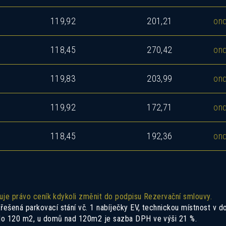
119,92
201,21
ond
118,45
270,42
ond
119,83
203,99
ond
119,92
172,71
ond
118,45
192,36
ond
zuje právo ceník kdykoli změnit do podpisu Rezervační smlouvy.
šená parkovací stání vč. 1 nabíječky EV, technickou místnost v do
 do 120 m2, u domů nad 120m2 je sazba DPH ve výši 21 %.