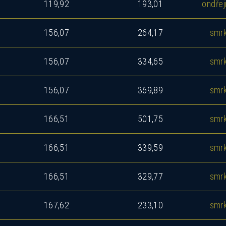
119,92
193,01
ondřej
156,07
264,17
smr
156,07
334,65
smr
156,07
369,89
smr
okud Vás zajímá tento dům, ozvěte se nám a rádi V
seznámíme se všemi možnostmi.
166,51
501,75
smr
166,51
339,59
smr
166,51
329,77
smr
167,62
233,10
smr