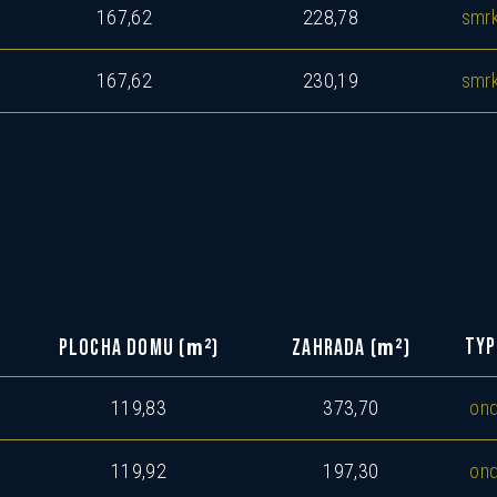
167,62
228,78
smr
Mám zájem o dotovanou hypotéku 2,89%
Mám zájem o investiční nabídku 10,52%
167,62
230,19
smr
Preferovaný jazyk
Česky
Slovensky
Polski
English
Souhlasím se zasíláním informací
Souhlas se zpracováním osobních
Informace o zpracování
osobních údajů
.
údajů
m
m
2
2
TYP
PLOCHA DOMU (
)
ZAHRADA (
)
119,83
373,70
ond
119,92
197,30
ond