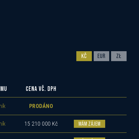
KČ
EUR
ZŁ
OMU
CENA VČ. DPH
ník
PRODÁNO
ník
15 210 000 Kč
MÁM ZÁJEM