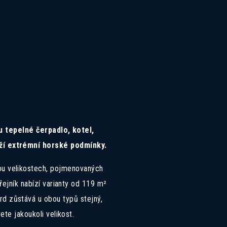
 tepelné čerpadlo, kotel,
ydží extrémní horské podmínky.
ou velikostech, pojmenovaných
ejník nabízí varianty od 119 m²
rd zůstává u obou typů stejný,
te jakoukoli velikost.