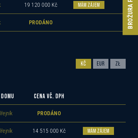
BROŽURA PROJEKTU
k
19 120 000 Kč
MÁM ZÁJEM
k
PRODÁNO
KČ
EUR
ZŁ
 DOMU
CENA VČ. DPH
řejník
PRODÁNO
řejník
14 515 000 Kč
MÁM ZÁJEM