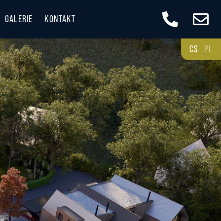
GALERIE
KONTAKT
CS
PL
 A DOSTUPNOST
E KRÁSNÉ BESKYDY
ESKYDECH