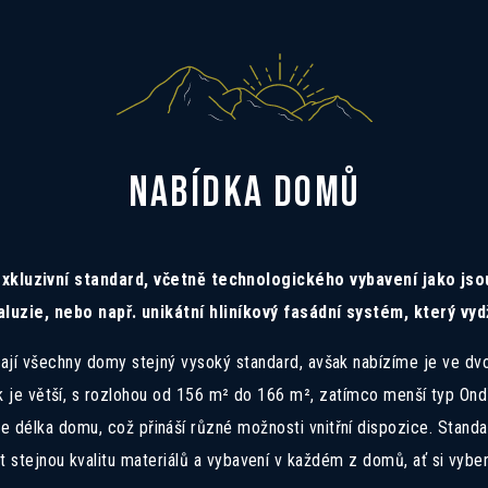
NABÍDKA DOMŮ
xkluzivní standard, včetně technologického vybavení jako jsou
aluzie, nebo např. unikátní hliníkový fasádní systém, který v
ají všechny domy stejný vysoký standard, avšak nabízíme je ve dv
 je větší, s rozlohou od 156 m² do 166 m², zatímco menší typ Ondř
e délka domu, což přináší různé možnosti vnitřní dispozice. Standa
 stejnou kvalitu materiálů a vybavení v každém z domů, ať si vybere