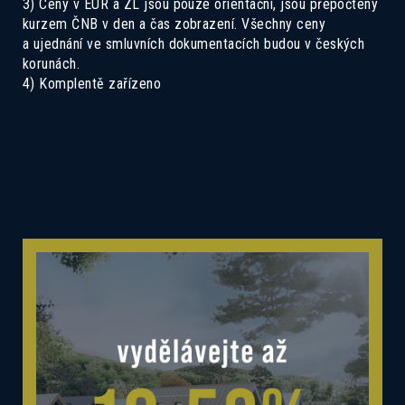
3) Ceny v EUR a ZL jsou pouze orientační, jsou přepočteny
kurzem ČNB v den a čas zobrazení. Všechny ceny
a ujednání ve smluvních dokumentacích budou v českých
korunách.
4) Komplentě zařízeno
Mám zájem o dotovanou hypotéku 2,89%
Mám zájem o investiční nabídku 10,52%
Preferovaný jazyk
Česky
Slovensky
Polski
English
Souhlas se zpracováním osobních
Souhlasím se zasíláním informací
údajů
Informace o zpracování
osobních údajů
.