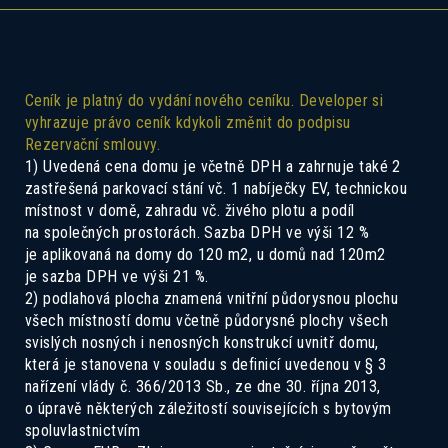
Ceník je platný do vydání nového ceníku. Developer si
vyhrazuje právo ceník kdykoli změnit do podpisu
Rezervační smlouvy.
1) Uvedená cena domu je včetně DPH a zahrnuje také 2
zastřešená parkovací stání vč. 1 nabíječky EV, technickou
Pokud Vás zajímá tento dům, ozvěte se
místnost v domě, zahradu vč. živého plotu a podíl
nám a rádi Vás seznámíme se všemi
na společných prostorách. Sazba DPH ve výši 12 %
je aplikovaná na domy do 120 m2, u domů nad 120m2
možnostmi.
je sazba DPH ve výši 21 %.
2) podlahová plocha znamená vnitřní půdorysnou plochu
všech místností domu včetně půdorysné plochy všech
svislých nosných i nenosných konstrukcí uvnitř domu,
která je stanovena v souladu s definicí uvedenou v § 3
nařízení vlády č. 366/2013 Sb., ze dne 30. října 2013,
o úpravě některých záležitostí souvisejících s bytovým
spoluvlastnictvím