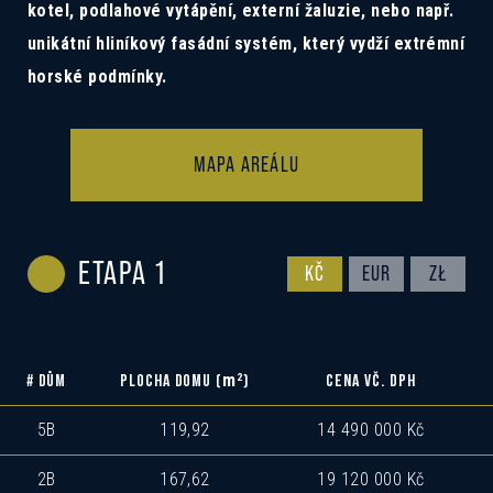
kotel, podlahové vytápění, externí žaluzie, nebo např.
unikátní hliníkový fasádní systém, který vydží extrémní
horské podmínky.
MAPA AREÁLU
ETAPA 1
KČ
EUR
ZŁ
m
2
# DŮM
PLOCHA DOMU (
)
CENA VČ. DPH
5B
119,92
14 490 000 Kč
2B
167,62
19 120 000 Kč