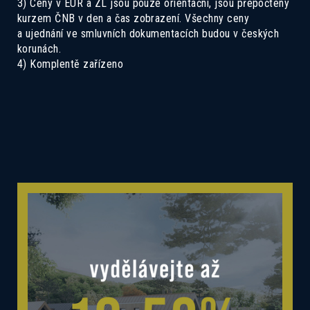
3) Ceny v EUR a ZL jsou pouze orientační, jsou přepočteny
kurzem ČNB v den a čas zobrazení. Všechny ceny
a ujednání ve smluvních dokumentacích budou v českých
korunách.
4) Komplentě zařízeno
Mám zájem o dotovanou hypotéku 2,89%
Mám zájem o investiční nabídku 10,52%
Preferovaný jazyk
Česky
Slovensky
Polski
English
Souhlas se zpracováním osobních
Souhlasím se zasíláním informací
údajů
Informace o zpracování
osobních údajů
.