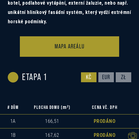
kotel, podlahové vytápění, externí žaluzie, nebo např.
unikátní hliníkový fasádní systém, který vydží extrémní
horské podmínky.
MAPA AREÁLU
ETAPA 1
KČ
EUR
ZŁ
m
2
# DŮM
PLOCHA DOMU (
)
CENA VČ. DPH
1A
166,51
PRODÁNO
1B
167,62
PRODÁNO