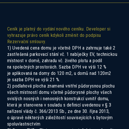
Ceník je platný do vydání nového ceníku. Developer si
vyhrazuje právo ceník kdykoli změnit do podpisu
Rezervační smlouvy.
1) Uvedená cena domu je včetně DPH a zahrnuje také 2
zastřešená parkovací stání vč. 1 nabíječky EV, technickou
Pokud Vás zajímá tento dům, ozvěte se
místnost v domě, zahradu vč. živého plotu a podíl
nám a rádi Vás seznámíme se všemi
na společných prostorách. Sazba DPH ve výši 12 %
je aplikovaná na domy do 120 m2, u domů nad 120m2
možnostmi.
je sazba DPH ve výši 21 %.
2) podlahová plocha znamená vnitřní půdorysnou plochu
všech místností domu včetně půdorysné plochy všech
svislých nosných i nenosných konstrukcí uvnitř domu,
která je stanovena v souladu s definicí uvedenou v § 3
nařízení vlády č. 366/2013 Sb., ze dne 30. října 2013,
o úpravě některých záležitostí souvisejících s bytovým
spoluvlastnictvím