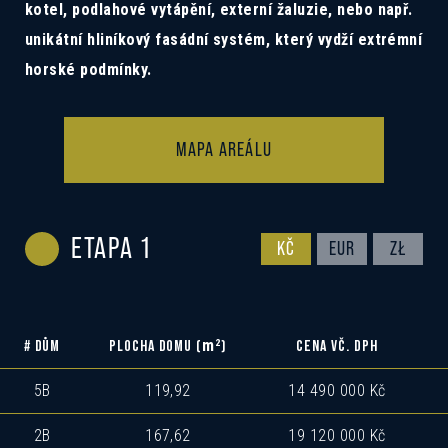
kotel, podlahové vytápění, externí žaluzie, nebo např.
unikátní hliníkový fasádní systém, který vydží extrémní
horské podmínky.
MAPA AREÁLU
ETAPA 1
KČ
EUR
ZŁ
m
2
# DŮM
PLOCHA DOMU (
)
CENA VČ. DPH
5B
119,92
14 490 000 Kč
2B
167,62
19 120 000 Kč