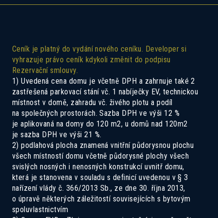
Ceník je platný do vydání nového ceníku. Developer si
vyhrazuje právo ceník kdykoli změnit do podpisu
Rezervační smlouvy.
1) Uvedená cena domu je včetně DPH a zahrnuje také 2
zastřešená parkovací stání vč. 1 nabíječky EV, technickou
Pokud Vás zajímá tento dům, ozvěte se
místnost v domě, zahradu vč. živého plotu a podíl
nám a rádi Vás seznámíme se všemi
na společných prostorách. Sazba DPH ve výši 12 %
je aplikovaná na domy do 120 m2, u domů nad 120m2
možnostmi.
je sazba DPH ve výši 21 %.
2) podlahová plocha znamená vnitřní půdorysnou plochu
všech místností domu včetně půdorysné plochy všech
svislých nosných i nenosných konstrukcí uvnitř domu,
která je stanovena v souladu s definicí uvedenou v § 3
nařízení vlády č. 366/2013 Sb., ze dne 30. října 2013,
o úpravě některých záležitostí souvisejících s bytovým
spoluvlastnictvím