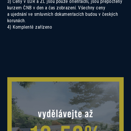
3) Ceny v EUR a ZL jsou pouze orientační, jsou přepočteny
kurzem ČNB v den a čas zobrazení. Všechny ceny
a ujednání ve smluvních dokumentacích budou v českých
korunách.
4) Komplentě zařízeno
Mám zájem o dotovanou hypotéku 2,89%
Mám zájem o investiční nabídku 10,52%
Preferovaný jazyk
Česky
Slovensky
Polski
English
Souhlas se zpracováním osobních
Souhlasím se zasíláním informací
údajů
Informace o zpracování
osobních údajů
.